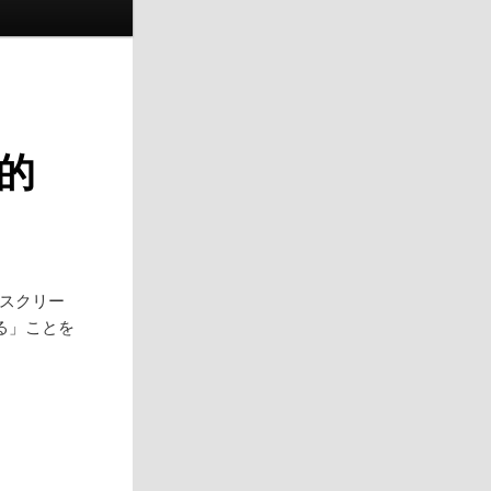
的
「スクリー
る」ことを