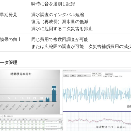
瞬時に音を選別し記録
の早期発見
漏水調査のインタバル短縮
復元（再成長）漏水量の低減
漏水に起因する二次災害を抑止
対効果の向上
同じ費用で複数回調査が可能
または広範囲の調査が可能二次災害補償費用の減
でデータ管理