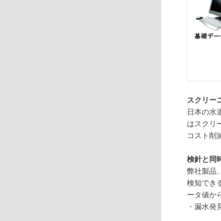
スクリー
日本の水
はスクリ
コスト削
検針と同
弊社製品
検知でき
ータ値か
・漏水発