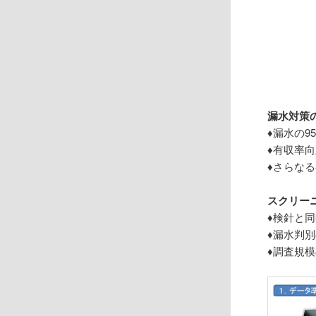
漏水対策
♦漏水の
♦有収率
♦さらな
スクリー
♦検針と
♦漏水判
♦調査規