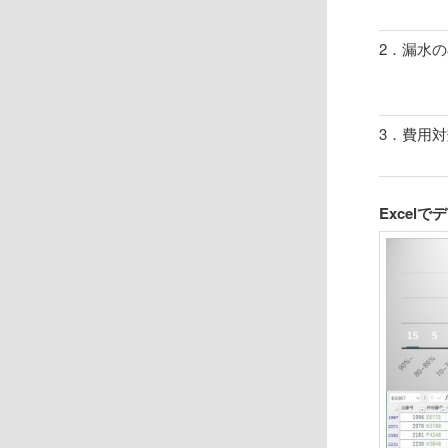
2．漏水
3．費用
Excel