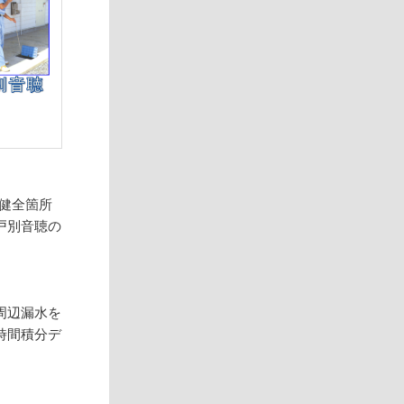
る健全箇所
戸別音聴の
周辺漏水を
時間積分デ