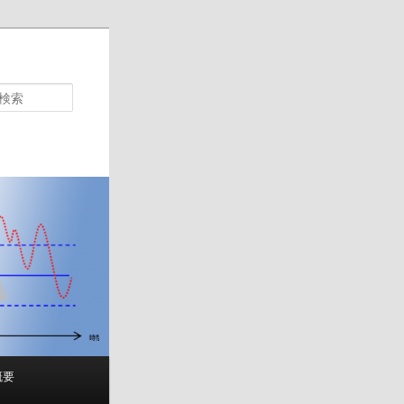
検
索
概要