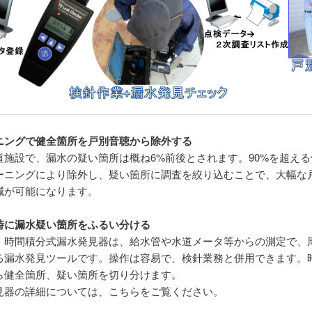
ニングで健全箇所を戸別音聴から除外する
道施設で、漏水の疑い箇所は概ね6%前後とされます。90%を超え
ーニングにより除外し、疑い箇所に調査を絞り込むことで、大幅な
減が可能になります。
時に漏水疑い箇所をふるい分ける
、時間積分式漏水発見器は、給水管や水道メータ等からの測定で、
る漏水発見ツールです。操作は容易で、検針業務と併用できます。
ら健全箇所、疑い箇所を切り分けます。
見器の詳細については、こちらをご覧ください。