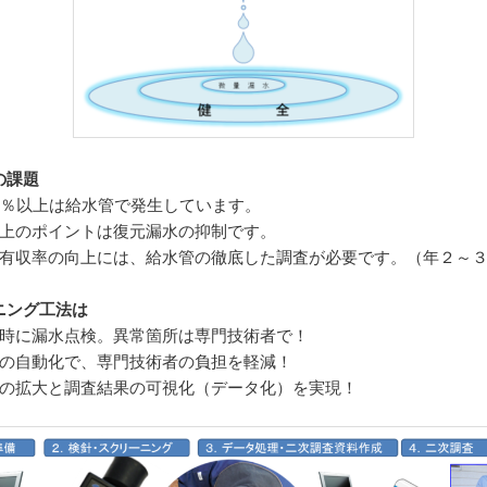
の課題
95％以上は給水管で発生しています。
向上のポイントは復元漏水の抑制です。
る有収率の向上には、給水管の徹底した調査が必要です。（年２～
ニング工法は
同時に漏水点検。異常箇所は専門技術者で！
別の自動化で、専門技術者の負担を軽減！
模の拡大と調査結果の可視化（データ化）を実現！