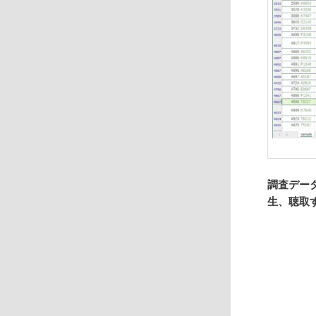
調査デー
生、聴取