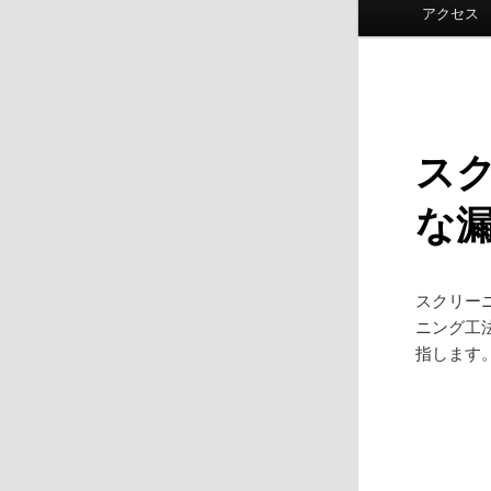
ン
アクセス
メ
ニ
ュ
ー
ス
な
スクリーニ
ニング工
指します