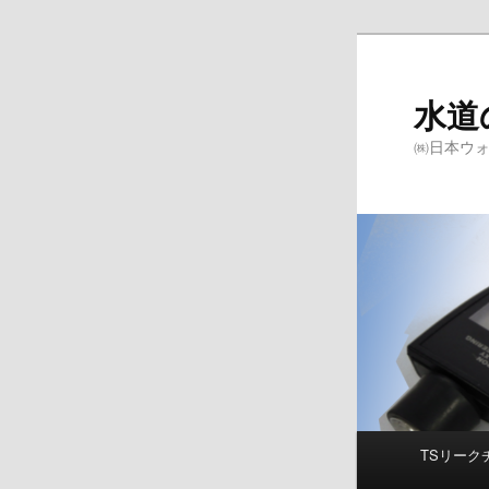
メ
イ
ン
水道
コ
㈱日本ウ
ン
テ
ン
ツ
へ
移
動
メ
TSリーク
イ